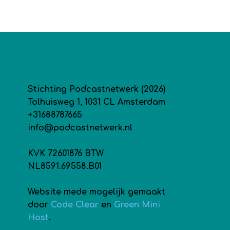
Stichting Podcastnetwerk (2026)
Tolhuisweg 1, 1031 CL Amsterdam
+31688787665
info@podcastnetwerk.nl
KVK 72601876 BTW
NL8591.69558.B01
Website mede mogelijk gemaakt
door
Code Clear
en
Green Mini
Host
.