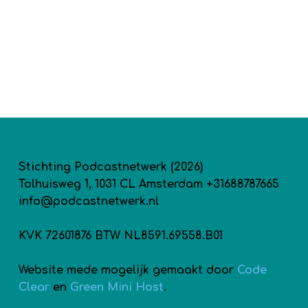
Stichting Podcastnetwerk (2026)
Tolhuisweg 1, 1031 CL Amsterdam +31688787665
info@podcastnetwerk.nl
KVK 72601876 BTW NL8591.69558.B01
Website mede mogelijk gemaakt door
Code
Clear
en
Green Mini Host
.