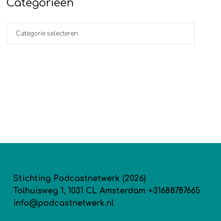
Categorieën
Stichting Podcastnetwerk (2026)
Tolhuisweg 1, 1031 CL Amsterdam +31688787665
info@podcastnetwerk.nl