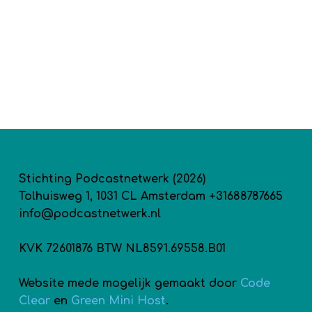
Stichting Podcastnetwerk (2026)
Tolhuisweg 1, 1031 CL Amsterdam +31688787665
info@podcastnetwerk.nl
KVK 72601876 BTW NL8591.69558.B01
Website mede mogelijk gemaakt door
Code
Clear
en
Green Mini Host
.