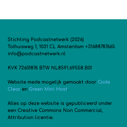
Stichting Podcastnetwerk (2026)
Tolhuisweg 1, 1031 CL Amsterdam +31688787665
info@podcastnetwerk.nl
KVK 72601876 BTW NL8591.69558.B01
Website mede mogelijk gemaakt door
Code
Clear
en
Green Mini Host
.
Alles op deze website is gepubliceerd onder
een Creative Commons Non Commercial,
Attribution licentie.