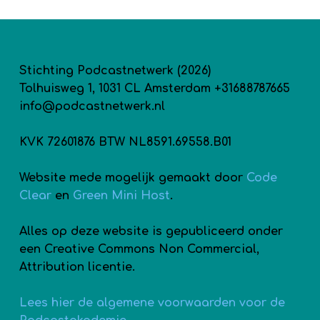
Stichting Podcastnetwerk (2026)
Tolhuisweg 1, 1031 CL Amsterdam +31688787665
info@podcastnetwerk.nl
KVK 72601876 BTW NL8591.69558.B01
Website mede mogelijk gemaakt door
Code
Clear
en
Green Mini Host
.
Alles op deze website is gepubliceerd onder
een Creative Commons Non Commercial,
Attribution licentie.
Lees hier de algemene voorwaarden voor de