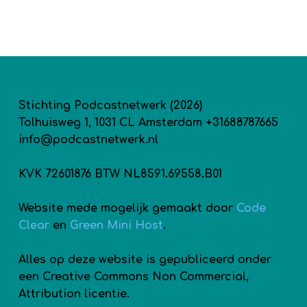
Stichting Podcastnetwerk (2026)
Tolhuisweg 1, 1031 CL Amsterdam +31688787665
info@podcastnetwerk.nl
KVK 72601876 BTW NL8591.69558.B01
Website mede mogelijk gemaakt door
Code
Clear
en
Green Mini Host
.
Alles op deze website is gepubliceerd onder
een Creative Commons Non Commercial,
Attribution licentie.