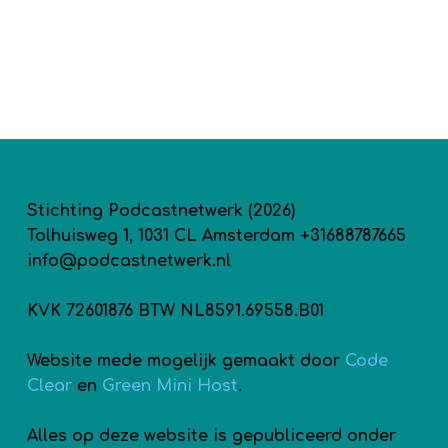
Stichting Podcastnetwerk (2026)
Tolhuisweg 1, 1031 CL Amsterdam +31688787665
info@podcastnetwerk.nl
KVK 72601876 BTW NL8591.69558.B01
Website mede mogelijk gemaakt door
Code
Clear
en
Green Mini Host
.
Alles op deze website is gepubliceerd onder