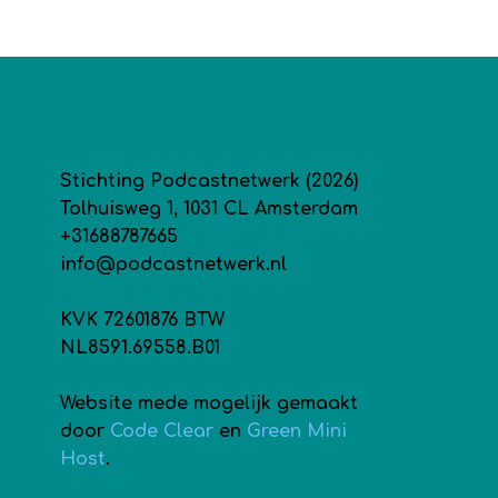
Stichting Podcastnetwerk (2026)
Tolhuisweg 1, 1031 CL Amsterdam
+31688787665
info@podcastnetwerk.nl
KVK 72601876 BTW
NL8591.69558.B01
Website mede mogelijk gemaakt
door
Code Clear
en
Green Mini
Host
.