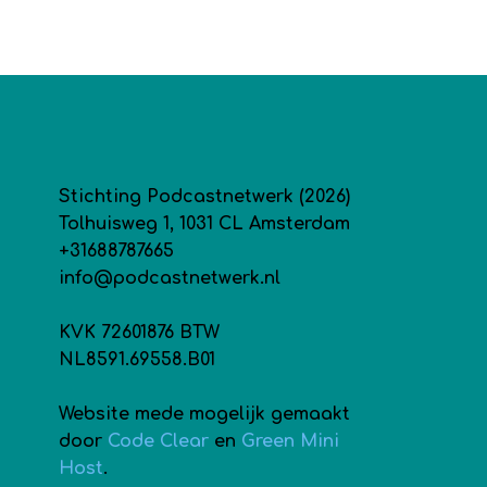
Stichting Podcastnetwerk (2026)
Tolhuisweg 1, 1031 CL Amsterdam
+31688787665
info@podcastnetwerk.nl
KVK 72601876 BTW
NL8591.69558.B01
Website mede mogelijk gemaakt
door
Code Clear
en
Green Mini
Host
.