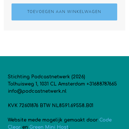
TOEVOEGEN AAN WINKELWAGEN
Stichting Podcastnetwerk (2026)
Tolhuisweg 1, 1031 CL Amsterdam +31688787665
info@podcastnetwerk.nl
KVK 72601876 BTW NL8591.69558.B01
Website mede mogelijk gemaakt door
Code
Clear
en
Green Mini Host
.