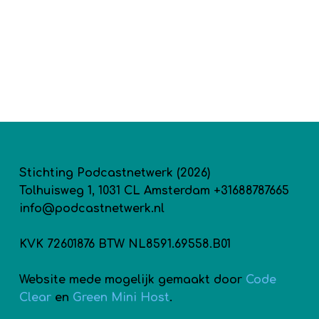
Stichting Podcastnetwerk (2026)
Tolhuisweg 1, 1031 CL Amsterdam +31688787665
info@podcastnetwerk.nl
KVK 72601876 BTW NL8591.69558.B01
Website mede mogelijk gemaakt door
Code
Clear
en
Green Mini Host
.