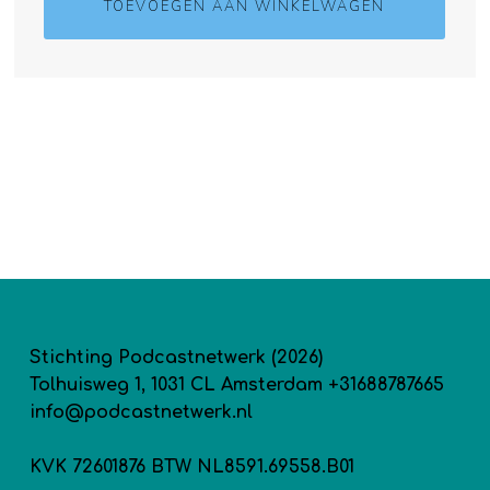
TOEVOEGEN AAN WINKELWAGEN
Stichting Podcastnetwerk (2026)
Tolhuisweg 1, 1031 CL Amsterdam +31688787665
info@podcastnetwerk.nl
KVK 72601876 BTW NL8591.69558.B01