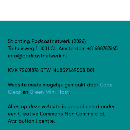
Stichting Podcastnetwerk (2026)
Tolhuisweg 1, 1031 CL Amsterdam +31688787665
info@podcastnetwerk.nl
KVK 72601876 BTW NL8591.69558.B01
Website mede mogelijk gemaakt door
Code
Clear
en
Green Mini Host
.
Alles op deze website is gepubliceerd onder
een Creative Commons Non Commercial,
Attribution licentie.