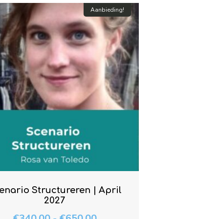
Aanbieding!
enario Structureren | April
2027
€
340.00
-
€
650.00