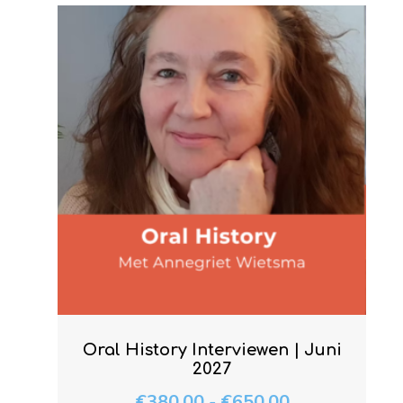
Oral History Interviewen | Juni
2027
€
380.00
-
€
650.00