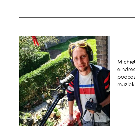
Michie
eindre
podca
muziek,